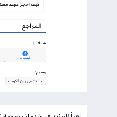
كيف احجز موعد مست
كيف احجز موعد مستش
المراجع
شارك على ...
فيسبوك
وسوم:
مستشفى زين الكويت
اقرأ المزيد في
خدمات صحية