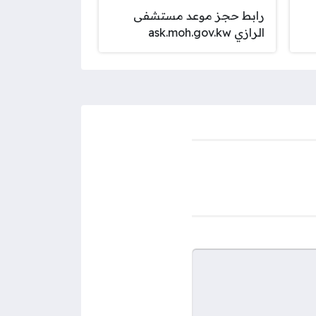
رابط حجز موعد مستشفى
الرازي ask.moh.gov.kw