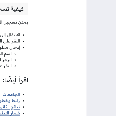
كيفية تسجي
يمكن تسجيل الدخ
الانتقال إل
النقر على 
إدخال معلو
اسم ال
الرمز ا
النقر 
اقرأ أيضًا:
الجامعات ال
رابط وخطوات
نتائج الثانوية العامة 
شعار التطب