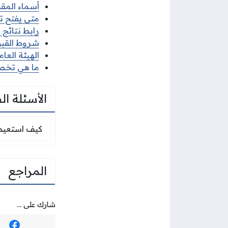
أسماء المقبول
متى يفتح تسج
رابط نتائج قبو
شروط القبول ف
الهيئة العام
ما هي تخصصا
الأسئلة ال
كيف استعيد 
كيف استعيد
المراجع
شارك على ...