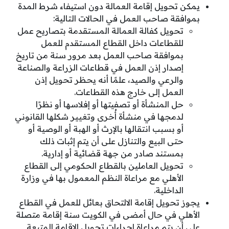
يمكن تحويل إقامة العمالة دون استيفاء شرط المدة
بموافقة صاحب العمل في الحالات التالية:
تحويل كفالة العمالة المستقدمة بتصاريح عمل
للقطاعات داخل القطاع المستقدم للعمل
بموافقة صاحب العمل بعد مرور سنة من تاريخ
إصدار إذن العمل في قطاعات الزراعة والصناعة
والرعي والصيد، علمًا أنه يحظر تحويل إذن
العمل إلى خارج هذه القطاعات.
حل المنشأة أو تصفيتها أو إفلاسها أو نظرًا
لدمجها في منشأة أُخرى وتغيير شكلها القانوني
أو بسبب انتقالها بالإرث أو الهبة أو الوصية أو
حتى البيع والتنازل على أن يتم إثبات ذلك
بمستند صادر من جهة قضائية أو إدارية.
تحويل العاملين بالقطاع الحكومي إلى القطاع
الأهلي مع مراعاة النظم المعمول بها في وزارة
الداخلية.
يجوز تحويل إقامة الالتحاق بعائل للعمل في القطاع
الأهلي في حال أمضى في الكويت سنة إقامة متصلة
على أن يتم مراعاة إجراءات تحويل الإقامة المتبعة