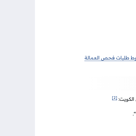
 طلبات فحص العمالة
[2]
الكويت:
“.