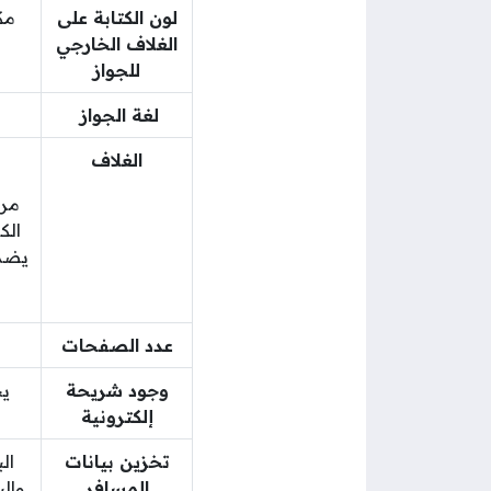
لون الكتابة على
مك
الغلاف الخارجي
للجواز
لغة الجواز
الغلاف
مرس
الك
يضم 
عدد الصفحات
وجود شريحة
يح
إلكترونية
تخزين بيانات
ال
المسافر
والب