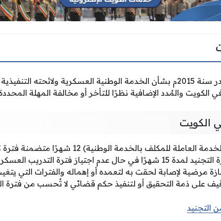
نص القانون رقم 20 الصادر سنة 2015م بشأن الخدمة الوطنية العسكرية ولائحته
 الكويت والمُدد الإضافية نظرًا للتأخر أو مخالفة المهلة المحددة 
ي الكويت
مدة التجنيد في الكويت (الخدمة العاملة للمكلف بالخد
خدمة، على أن تستمر فترة التجنيد لمدة 15 شهرًا في حال عدم اجتياز فترة التد
زة مرضية لإصابة لحقت به لتعمده أو إهماله والفترات التي يتغيب 
ف على ذمة التحقيق أو لتنفيذ حكم قضائي لا تُحسب من فترة ال
ن التجنيد