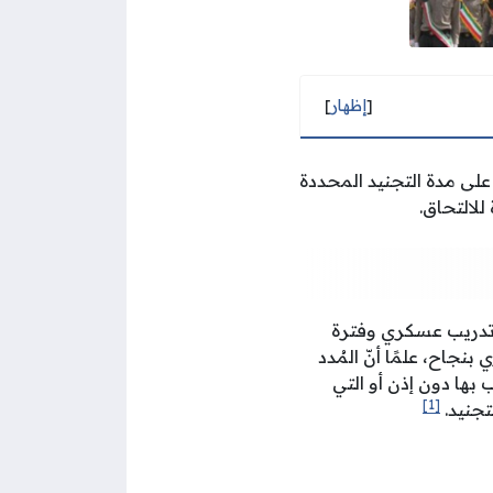
[
إظهار
]
 التنفيذية على مدة التجنيد المحددة
للالتحاق.
مة الوطنية) 12 شهرًا متضمنة فترة تدريب عسكري وفترة
ريب العسكري بنجاح، علمًا أنّ المُدد
بها دون إذن أو التي
[1]
تجنيد.