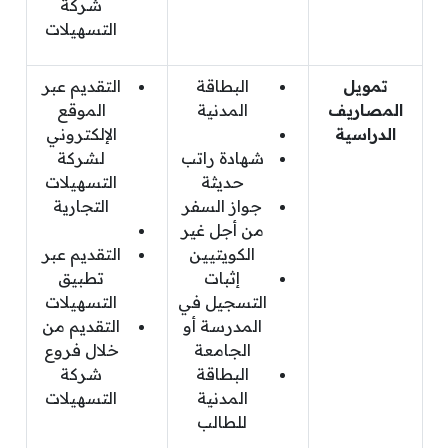
شركة
التسهيلات
تمويل
البطاقة
التقديم عبر
المصاريف
المدنية
الموقع
الدراسية
الإلكتروني
شهادة راتب
لشركة
حديثة
التسهيلات
جواز السفر
التجارية
من أجل غير
الكويتيين
التقديم عبر
إثبات
تطبيق
التسجيل في
التسهيلات
المدرسة أو
التقديم من
الجامعة
خلال فروع
البطاقة
شركة
المدنية
التسهيلات
للطالب