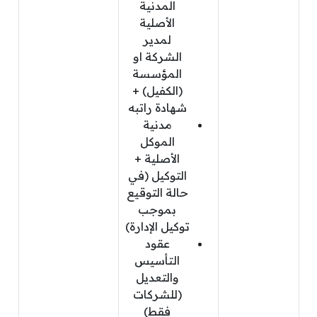
المدنية
الأصلية
لمدير
الشركة او
المؤسسة
(الكفيل) +
شهادة راتبه
مدنية
الموكل
الأصلية +
التوكيل (في
حالة التوقيع
بموجب
توكيل الإدارة)
عقود
التأسيس
والتعديل
(للشركات
فقط)