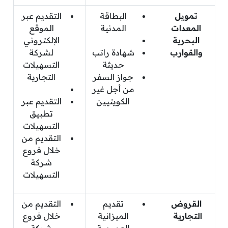
تمويل
البطاقة
التقديم عبر
المعدات
المدنية
الموقع
البحرية
الإلكتروني
والقوارب
شهادة راتب
لشركة
حديثة
التسهيلات
جواز السفر
التجارية
من أجل غير
الكويتيين
التقديم عبر
تطبيق
التسهيلات
التقديم من
خلال فروع
شركة
التسهيلات
القروض
تقديم
التقديم من
التجارية
الميزانية
خلال فروع
العمومية
شركة