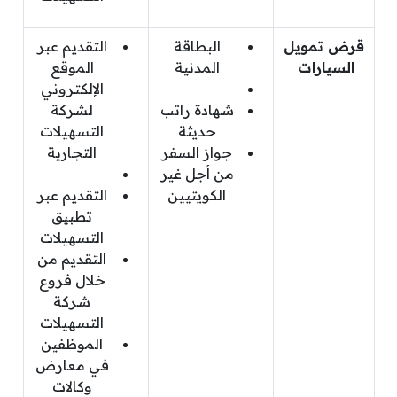
قرض تمويل
البطاقة
التقديم عبر
السيارات
المدنية
الموقع
الإلكتروني
شهادة راتب
لشركة
حديثة
التسهيلات
جواز السفر
التجارية
من أجل غير
الكويتيين
التقديم عبر
تطبيق
التسهيلات
التقديم من
خلال فروع
شركة
التسهيلات
الموظفين
في معارض
وكالات