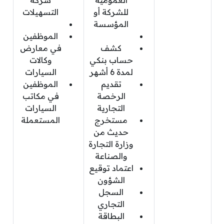
للشركة أو
التسهيلات
المؤسسة
الموظفين
كشف
في معارض
حساب بنكي
وكالات
لمدة 6 أشهر
السيارات
تقديم
الموظفين
الرخصة
في مكاتب
التجارية
السيارات
مستخرج
المستعملة
حديث من
وزارة التجارة
والصناعة
اعتماد توقيع
الشؤون
السجل
التجاري
البطاقة