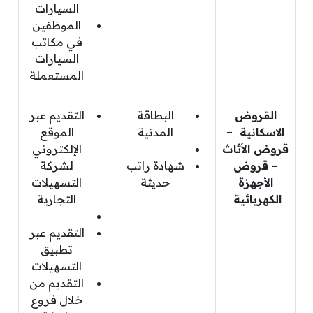
السيارات
الموظفين
في مكاتب
السيارات
المستعملة
القروض
البطاقة
التقديم عبر
الاسكانية –
المدنية
الموقع
قروض الأثاث
الإلكتروني
– قروض
شهادة راتب
لشركة
الأجهزة
حديثة
التسهيلات
الكهربائية
التجارية
التقديم عبر
تطبيق
التسهيلات
التقديم من
خلال فروع