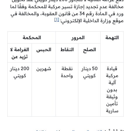
مخالفة عدم تجديد إجازة تسير مركبة للمحكمة وفقًا لما
ورد في المادة رقم 34 من قانون العقوبة، والمخالفة في
[1]
موقع وزارة الداخلية الإلكتروني:
التهمة
المرور
المحكمة
الصلح
النقاط
الحبس
الغرامة لا
تزيد عن
قيادة
50 دينار
نقطة
شهرين
200 دينار
مركبة
كويتي
واحدة
كويتي
آلية
بدون
وثيقة
تأمين
سارية