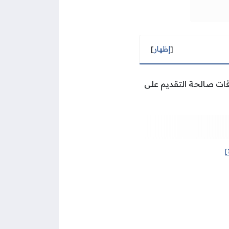
[
إظهار
]
قات صالحة التقديم على