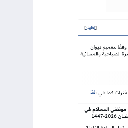
[
إظهار
]
وفقًا لتعميم ديوان
ك في الفترة الصباحية والمسائية
[1]
 موظفي المحاكم في
202-1447
 تمام الساعة الثامنة