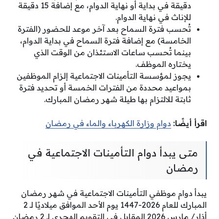
دقيقة في بداية أو نهاية الدوام، مع إضافة 15 دقيقة
للإناث في نهاية الدوام.
تُحسب فترة السماح بعد آخر موعد للحضور (الفترة
الخامسة) مع إضافة فترة السماح في بداية الدوام،
بينما تُحسب ساعات الاستئذان من الوقت الذي
يختاره الموظف.
يجوز لمؤسسة التأمينات الاجتماعية إلزام الموظفين
بمواعيد محددة من الفترات الخمسة أو تحديد فترة
ثابتة للالتزام بها طيلة شهر رمضان المبارك.
اقرأ أيضًا:
دوام وزارة الكهرباء والماء في رمضان
متى يبدأ دوام التأمينات الاجتماعية في
رمضان
يبدأ دوام موظفي التأمينات الاجتماعية في شهر رمضان
المبارك للعام 2026-1447 يوم الأحد الموافق ميلاديًا لـ 2
أذار/ مارس 2026 المقابل في التقويم الهجري لـ 2 رمضان