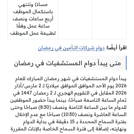
مساءً) وتنتهي
باستكمال الموظف
أربع ساعات ونصف
ساعة عمل وفقًا
لطبيعة عمل الموظف
اقرأ أيضًا:
دوام شركات التأمين في رمضان
متى يبدأ دوام المستشفيات في رمضان
يبدأ دوام المستشفيات في شهر رمضان المبارك للعام
2026 يوم الأحد الموافق الموافق ميلاديًا لـ 2 مارس/أذار
2026 المقابل في التقويم الهجري لـ 2 رمضان 1447 في
تمام الساعة التاسعة صباحًا، بينما يبدأ حضور الموظفين
للدوام ما بين الساعة الثامنة ونصف (8:30) صباحًا وحتى
الساعة العاشرة ونصف (10:30) صباحًا مع عدم الإخلال
بفترة السماح المحددة بـ 15 دقيقة في بداية الدوام
ونهايته، إضافة إلى فترة السماح الخاصة بالإناث المقررة