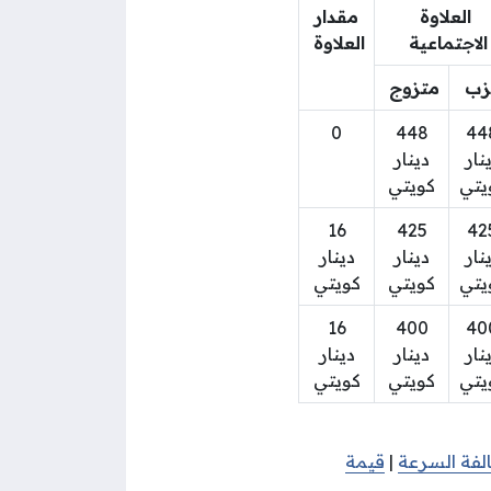
العلاوة
مقدار
الاجتماعية
العلاوة
زب
متزوج
0
448
44
نار
دينار
يتي
كويتي
16
425
42
نار
دينار
دينار
يتي
كويتي
كويتي
16
400
40
نار
دينار
دينار
يتي
كويتي
كويتي
لفة السرعة
|
قيمة