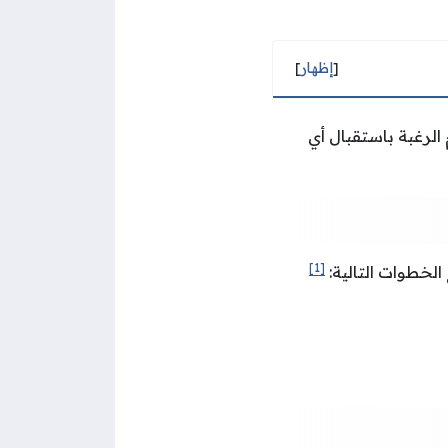
[
إظهار
]
لرغبة باستقبال أي
[1]