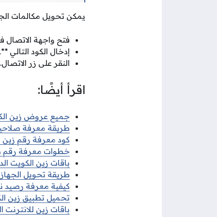
يمكن تحويل مكالمات الجهاز إلى مغلق ع
فتح واجهة الاتصال ف
إدخال الكود التالي **21*99690999#.
النقر على زر الاتصال.
اقرأ أيضًا:
جميع عروض زين الكويت
طريقة معرفة صلاحية
كود معرفة رقم زين 
خطوات معرفة رقم ش
باقات زين الكويت ال
طريقة تحويل الجهاز 
كيفية معرفة رصيد ن
تحميل تطبيق زين الكويت Zain KW للأندروي
باقات زين للانترنت ا