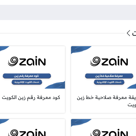
ت
قة معرفة صلاحية خط زين
كود معرفة رقم زين الكويت
ويت