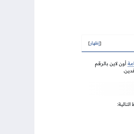
[
إظهار
]
مة
أون لاين بالرقم
دين.
لتالية: