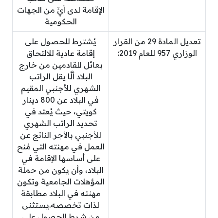
الإقامة لدى أيٍّ من الجهات
الحكومية
تعديل المادة 29 من القرار
يُشترط للحصول على
الوزاري 957 للعام 2019:
إقامة عادية للالتحاق
بعائل للقادمين من خارج
البلاد ألَّا يقل الراتب
الشهري للأجنبي المقيم
في البلاد عن 800 دينار
كويتي، حيث يُعتد في
تحديد الراتب الشهري
للأجنبي بالأجر الناتج عن
العمل في مهنته التي مُنح
على أساسها الإقامة في
البلاد، وأن يكون من حملة
المؤهلات الجامعية وتكون
مهنته في البلاد مطابقة
لذات تخصصه.يستثنى
من شرط الحصول على