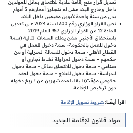
تعديل قرار منح إقامة عادية للالتحاق بعائل للمولدين
داخل وخارج البلاد ممَن لم تتجاوز أعمارهم 5 أعوام
بدل من سنة واحدة لأبوين مقيمين داخل البلاد.
نص القرار الوزاري رقم 300 لسنة 2024 على تعديل
المادة 12 من القرار الوزاري 957 للعام 2019
باستحقاق الأجنبي ممَن يملك السمات التالية (سمة
دخول للعمل بالحكومة- سمة دخول للعمل في
القطاع الأهلي- سمة دخول للعمالة المنزلية أو من
حكمهم – سمة دخول لمزاولة نشاط تجاري أو
صناعي – سمة دخول للالتحاق بعائل – سمة دخول
للدراسة- سمة دخول للعلاج – سمة دخول لعقد
حكومي مؤقت) البقاء لمدة شهرين من تاريخ دخوله
دون ترخيص للإقامة.
اقرأ أيضًا:
شروط تحويل الإقامة
مواد قانون الإقامة الجديد