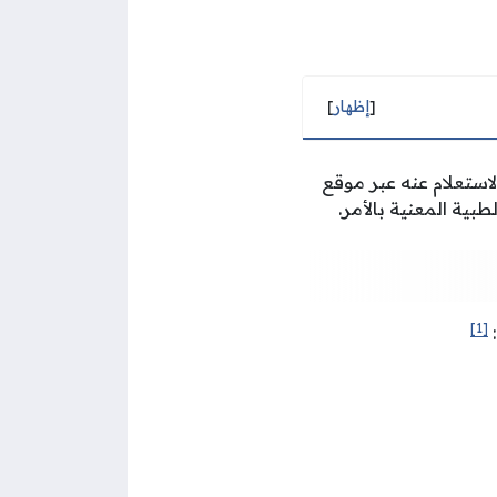
[
إظهار
]
استعلام عنه عبر موقع
بية المعنية بالأمر.
[1]
: