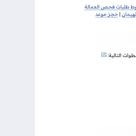
 طلبات فحص العمالة
لهيمان
|
حجز موعد
[2]
وات التالية: