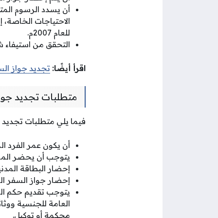
أن يسدد الرسوم المتر
للعام 2007م.
التحقق من استيفاء ش
اقرأ أيضًا:
تجديد جواز السف
متطلبات تجديد جوا
فيما يلي متطلبات تجديد جواز 
أن يكون عمر الفرد المرا
يتوجب أن يحضر الممثل القان
إحضار البطاقة المدني
إحضار جواز السفر الم
يتوجب تقديم حكم المح
العامة للجنسية ووثائ
محكمة أو توكيل.