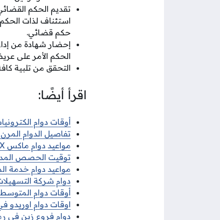
تقديم الحكم القضائ
استئناف لذات الحكم م
حكم قضائي.
إحضار شهادة من إدار
الحكم الأمر على عري
التحقق من تلبية كاف
اقرأ أيضًا:
أوقات دوام الكترونيات 
تفاصيل الدوام المرن ف
مواعيد دوام ماكس MAX في رمضان 2026
توقيت الحصص المدرسية 
مواعيد دوام خدمة الم
دوام شركة التسهيلات 
أوقات دوام المتوسط ف
اوقات دوام اوريدو في 
دوام فروع زين في رمضا