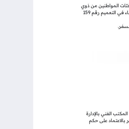
 فئات المواطنين من ذوي
الاحتياجات الخاصة، إلى جانب المواطنين البالغين من العمر (65) عامًا فأكثر وفقًا لما جاء في التعميم رقم 159
سفر.
مكتب الفني بالإدارة
ر بالاعتماد على حكم