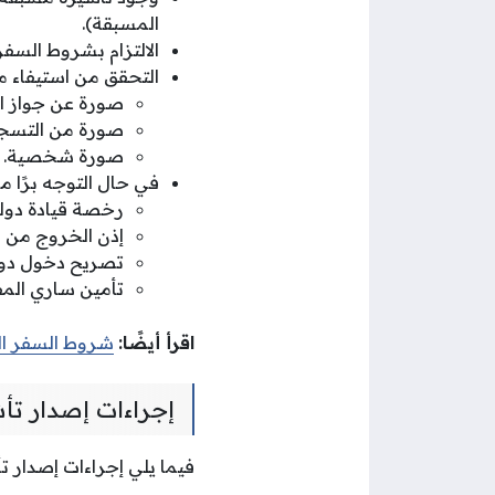
المسبقة).
الالتزام بشروط السف
التحقق من استيفاء م
صورة عن جواز ال
صورة من التسجيل
صورة شخصية.
في حال التوجه برًا م
رخصة قيادة دولي
إذن الخروج من بل
تصريح دخول دولة
تأمين ساري المف
اقرأ أيضًا:
شروط السفر ال
إجراءات إصدار تأ
فيما يلي إجراءات إصدار ت