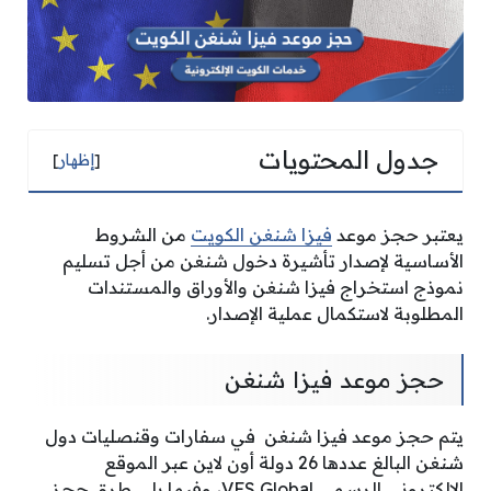
جدول المحتويات
[
إظهار
]
يعتبر حجز موعد
فيزا شنغن الكويت
من الشروط
الأساسية لإصدار تأشيرة دخول شنغن من أجل تسليم
نموذج استخراج فيزا شنغن والأوراق والمستندات
المطلوبة لاستكمال عملية الإصدار.
حجز موعد فيزا شنغن
يتم حجز موعد فيزا شنغن في سفارات وقنصليات دول
شنغن البالغ عددها 26 دولة أون لاين عبر الموقع
الإلكتروني الرسمي VFS Global، وفيما يلي طرق حجز