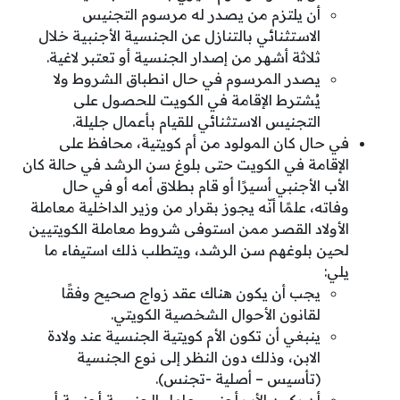
أن يلتزم من يصدر له مرسوم التجنيس
الاستثنائي بالتنازل عن الجنسية الأجنبية خلال
ثلاثة أشهر من إصدار الجنسية أو تعتبر لاغية.
يصدر المرسوم في حال انطباق الشروط ولا
يُشترط الإقامة في الكويت للحصول على
التجنيس الاستثنائي للقيام بأعمال جليلة.
في حال كان المولود من أم كويتية، محافظ على
الإقامة في الكويت حتى بلوغ سن الرشد في حالة كان
الأب الأجنبي أسيرًا أو قام بطلاق أمه أو في حال
وفاته، علمًا أنّه يجوز بقرار من وزير الداخلية معاملة
الأولاد القصر ممن استوفى شروط معاملة الكويتيين
لحين بلوغهم سن الرشد، ويتطلب ذلك استيفاء ما
يلي:
يجب أن يكون هناك عقد زواج صحيح وفقًا
لقانون الأحوال الشخصية الكويتي.
ينبغي أن تكون الأم كويتية الجنسية عند ولادة
الابن، وذلك دون النظر إلى نوع الجنسية
(تأسيس – أصلية -تجنس).
أن يكون الأب أجنبي حامل الجنسية أجنبية أو