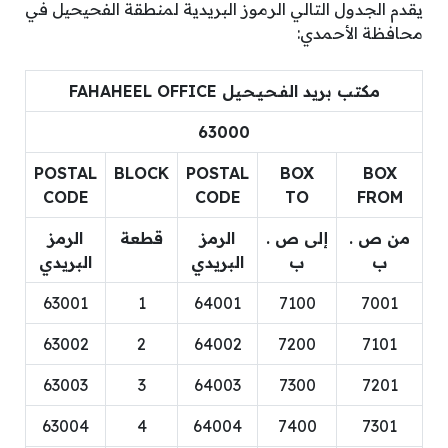
يقدم الجدول التالي الرموز البريدية لمنطقة الفحيحيل في
محافظة الأحمدي:
مكتب بريد الفـحـيـحـيل FAHAHEEL OFFICE
63000
POSTAL
BLOCK
POSTAL
BOX
BOX
CODE
CODE
TO
FROM
من ص .
إلى ص .
الرمز
قطعة
الرمز
ب
ب
البريدي
البريدي
63001
1
64001
7100
7001
63002
2
64002
7200
7101
63003
3
64003
7300
7201
63004
4
64004
7400
7301