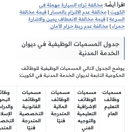
اقرأ أيضًا:
مخالفة ترك السيارة مهملة في
الكويت
|
مخالفة عدم الالتزام بالمسار
|
قيمة مخالفة
السرعة
|
قيمة مخالفة الانعطاف يمين والاشارة
حمراء
|
مخالفة عدم ربط حزام الأمان
جدول المسميات الوظيفية في ديوان
الخدمة المدنية
يوضح الجدول التالي المسميات الوظيفية للوظائف
الحكومية التابعة لديوان الخدمة المدنية في الكويت:
مسميات
مسميات
مسميات
مسميات
وظائ
وظائف
الوظائف
الوظائف
الوظائف
البح
التعليم
الإشرافية
المالية
القانونية
والدرا
العام
التعليمية
المتدرجة
التخصصية
الإسلا
والتوجيه
فنيًا
المتدرجة
التخص
الفني
فنيًا
المتد